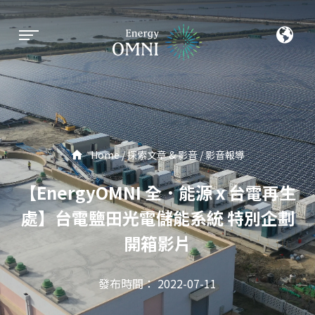
Home
探索文章 & 影音
影音報導
【EnergyOMNI 全．能源 x 台電再生
處】台電鹽田光電儲能系統 特別企劃
開箱影片
發布時間： 2022-07-11