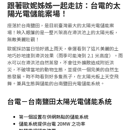
跟著歐妮姊姊一起走訪：台電的太
陽光電儲能案場！
座落於台南鹽田，是目前臺灣最大的太陽光電儲能案
場！映入眼簾的是一整片架高在滯洪池上的太陽光板，
無敵美麗壯觀！
歐妮採訪當日恰好遇上雨天，幸運看到了這片美麗的土
地巧妙地達到滯洪效果（雨季可能淹到 2.1 米高度）。雨
水可以在滯洪池自然蒸發，不會往外擴散造成附近洪
災，不破壞當地的動物生態，並提供一個完美的自然生
態發展。時不時看到好多隻燕子，在太陽光板上天空飛
舞。兼具生態與儲能的台南鹽田光電儲能系統。
台電－台南鹽田太陽光電儲能系統
第一個設置在併網熱點的儲能系統
儲能系統提供台電 20MW 之功率