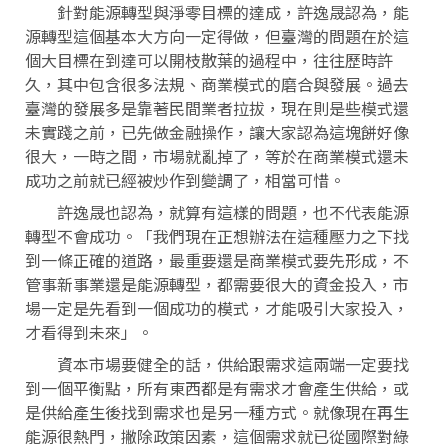
針對能源轉型與淨零目標的達成，許逸晟認為，能
源轉型這個基本大方向一定得做，但臺灣的問題在於這
個大目標在到達可以開枝散葉的過程中，往往歷時許
久，其中包含很多法規、商業模式的磨合與發展。過去
臺灣的發展多是靠著民間業者拉拔，現在則是些模式還
未實踐之前，已先做金融操作，讓大家認為這塊餅好像
很大，一時之間，市場就亂掉了，等於在商業模式還未
成功之前就已經被炒作到變調了，相當可惜。
許逸晟也認為，就算有這樣的問題，也不代表能源
轉型不會成功。「我們現在正想辦法在這種壓力之下找
到一條正確的道路，最重要還是商業模式要先形成，不
管事新事業還是能源轉型，都需要很大的資金投入，市
場一定是先看到一個成功的模式，才能吸引大家投入，
才看得到未來」。
資本市場要健全的話，供給跟需求這兩端一定要找
到一個平衡點，所有東西都是有需求才會產生供給，或
是供給產生後找到需求也是另一種方式。就像現在再生
能源很熱門，撇除政策因素，這個需求就已從國際對綠