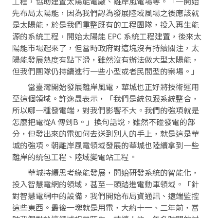
工程，協助建置太陽能電廠、離岸風電場等。「一開始
先布局太陽能，因為我們認為發展陸域風場之後應該就
是太陽能，於是我們重整既有的工程團隊，投入再生能
源的系統工程，開始太陽能 EPC 系統工程建置，後來太
陽能市場起來了，但當時政府對這塊沒有持續關注，太
陽能發展熱度有點下滑，雖然沒有辦法做大型太陽能，
但我們團隊仍持續進行一些小型或者民間型的案場。」
當臺灣開始發展離岸風電，華城也正好將技術運用
至這個領域。許逸晟表示，「我們是統包跟系統整合，
所以哪一種發電端，對我們影響不大。我們的強項就是
怎麼把電從A 傳到B。」換句話說，雖然不碰發電的部
分，但發出來的電如何去送到別人的手上，就是這是華
城的強項。朝離岸風電領域發展的華城也陸續拿到一些
離岸的統包工程、陸域變電站工程。
華城持續思考綠能發展，開始研發系統的智能化，
投入智慧電網的領域，甚至一頭踏進電動車領域。「針
對智慧電網中的設備，我們開始布局資通訊、遠端監控
這些東西。最後一塊就是用電，大約十一、二年前，當