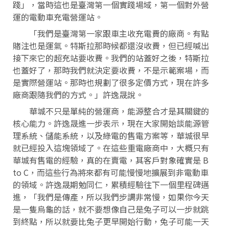
踐」，當時這也是臺灣第一個實踐場域，第一個對外營
運的電動車充電營運站。
「我們是臺灣第一家跟車主收充電費的廠商。有點
賭注也是運氣。特斯拉那時候都還沒收費，但已經喊出
接下來它的超充站要收費。我們的站蓋好之後，特斯拉
也蓋好了，那時我們就決定要收費，不是示範案場，而
是實際營運站。那時也規劃了很多定價方式，現在許多
廠商跟隨我們的方式。」許逸晟說。
華城不只是單純的營運商，能源整合才是其關鍵的
核心能力。許逸晟進一步表示，現在大家開始談能源管
理系統、儲能系統，以及綠電的售電方案等，華城很早
就已經投入這塊領域了。在這些重電廠商中，大概只有
華城有售電的經驗，真的在賣電，其客戶對象確實是 B
to C，而這些行為將來都有可能慢慢地擴展到非電動車
的領域。許逸晟期勉同仁，累積經驗往下一個里程碑邁
進，「我們是傳產，所以我們步調非常慢，如果你今天
是一隻烏龜的話，就不要想像自己是兔子可以一步就跳
到終點，所以就要比兔子更早開始行動，兔子可能一天