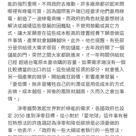
能的強烈重視，不用政府去推動，許多廠商都卯起來問
哪裡有綠電可買，因為國際客戶端已經要求他們要用綠
電，創造了一波綠電商機。而政府的角色就是要想辦法
解決或減緩這些發展的困難點，不管用鼓勵或其它方
式，讓大家願意在這些成本較高的建置經費下願意做這
件事情，產業就會越轉越快。此外，他也提醒，有些部
分是供給很大需求很弱，例如儲能，去年政府開了一個
儲能的門，突然之間大家都跳進來，才一年時間供給就
已經 超過台電原本要收購的容量，如果需求端沒有一個
比較適當的出口的話，這些過度投資的部分，就會進入
另一個產業的競爭，開始瘋狂殺價，影響產業發展。
「要低價，無非是犧牲自己的利潤或是用低成本的方式
去做。成本越低，背後的風險就越高，久而久之會出事
情。」
淨零趨勢激起世界對於綠能的需求，各國政府也設
定 2050 達到淨零目標，從小對於「愛地球」這件事有著
狂熱想法的許逸晟認為淨零和降低碳排是必須要做的
事。他表示，「政府有一些大綱或者執行的一些想法，