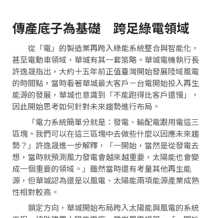
傳產底子為基礎 跨足綠電領域
從「電」的製造業再跨入綠能系統整合與智能化，
甚至電動車領域，華城有其一套策略。華城電機執行長
許逸晟指出，大約十五年前正值臺灣開始發展陸域風電
的時間點，當時看著華城最大客戶－台電開始投入再生
能源的發展，華城也意識到「不能跑得比客戶還慢」，
因此開始思考如何針對未來趨勢進行布局。
「電力系統簡單分就是：發電、輸配電跟用電這三
區塊。我們可以在這三區塊中去做些什麼以因應未來趨
勢？」許逸晟進一步解釋，「一開始，當然是從發電去
想，當時就預測風力發電會越來越重要，太陽能也會變
成一個重要的領域。」雖然當時還有考量其他再生能
源，但華城認為還是以風電、太陽能兩項能源產業成熟
性相對較高。
鎖定方向，華城開始布局跨入太陽能與風電的系統