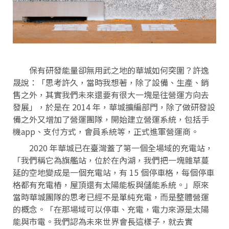
保有研發能量卻無用武之地的華城如何突圍？許逸
晟說：「思考許久，當時我想著，除了設備、生產、銷
售之外，其實我們未來還要有很大一塊是往營運方向去
發展」，於是在 2014 年，華城擴編部門，除了做研發設
備之外又增加了營運團隊，開始建立營運系統，包括手
機app、支付方式，會員系統等，正式進軍營運商。
2020 年華城已在臺灣蓋了第一個全場域的充電站，
「我們稱它為旗艦站，位於在內湖，我們把一塊雜草蔓
延的空地變成是一個充電站，有 15 個停車格，每個停車
格都有充電樁，屋頂還有太陽能板與儲能系統。」原來
當時華城團隊的思考已經不是單純充電，而是整體營運
的概念。「在那場域可以停車、充電，電力來源是太陽
能與市電。我們認為未來世界會長這樣子，就去實