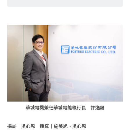
華城電機兼任華城電能執行長 許逸晟
採訪｜吳心恩 撰寫｜施美旭、吳心恩