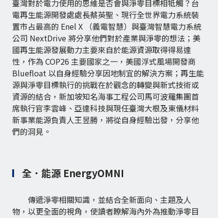
臺灣對於電力使用的思維是否會與淨零目標相牴觸？台
電再生能源開發處處長蔡英聖、現行全世界電力系統裝
置市占最高的 Enel X （義電智慧）與臺灣智慧電力系統
公司 NextDrive 將分享他們對於產業與淨零的想法；美
國再生能源發展動力主要來自於能源資源取得得易達
性，作為 COP26 主要國家之一，美國浮式風場開發商
Bluefloat 以自身經驗分享因地制宜的解決方案；再生能
源與淨零目標執行的挑戰在於觀念的轉變與新式技術或
資源的結合，新加坡知名海事工程公司馬可波羅集團首
席執行官李雲峰、亞達科技與現任臺灣大根及東儀材料
新事業能源負責人王昱勝，將從自身經驗出發，分享他
們的洞見。
全．能源 EnergyOMNI
傳遞淨零相關知識，並結合全新面向、主題及人
物，以更全面的視角，使讀者瞭解海內外為推動淨零目