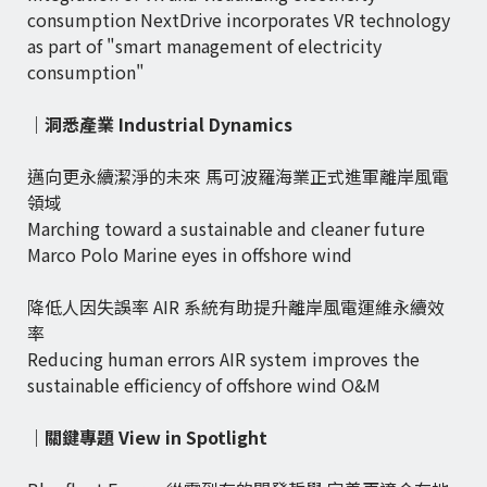
consumption NextDrive incorporates VR technology
as part of "smart management of electricity
consumption"
｜洞悉產業 Industrial Dynamics
邁向更永續潔淨的未來 馬可波羅海業正式進軍離岸風電
領域
Marching toward a sustainable and cleaner future
Marco Polo Marine eyes in offshore wind
降低人因失誤率 AIR 系統有助提升離岸風電運維永續效
率
Reducing human errors AIR system improves the
sustainable efficiency of offshore wind O&M
｜關鍵專題 View in Spotlight