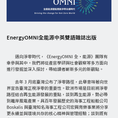
EnergyOMNI全能源中英雙語雜誌出版
邁向淨零時代，《EnergyOMNI 全・能源》團隊有
幸參與其中。我們將從產官學研與社會觀察等多方面向
進行發掘並深入探討，帶給讀者嶄新多元的新觀點。
去年 3 月底臺灣公布了淨零路徑，此舉意味著向世
界宣告臺灣正視淨零的重要性。歐洲市場是目前將淨零
路徑結合再生能源發展的重點，談到再生能源，勢必帶
到離岸風電產業。具百年發展歷史的海事工程船舶公司
Boskalis 與臺灣知名海事工程公司宏興育樂事業將分享
更永續並與環境共存的核心精神與管理經驗；談到既有