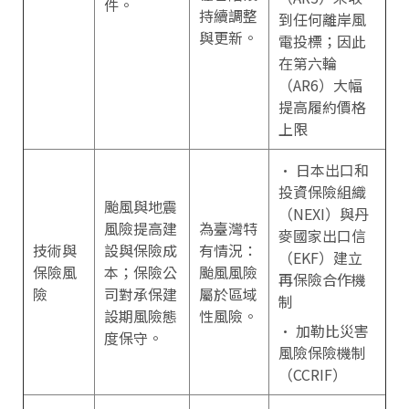
件。
持續調整
到任何離岸風
與更新。
電投標；因此
在第六輪
（AR6）大幅
提高履約價格
上限
• 日本出口和
投資保險組織
颱風與地震
（NEXI）與丹
風險提高建
為臺灣特
麥國家出口信
技術與
設與保險成
有情況：
（EKF）建立
保險風
本；保險公
颱風風險
再保險合作機
險
司對承保建
屬於區域
制
設期風險態
性風險。
• 加勒比災害
度保守。
風險保險機制
（CCRIF）