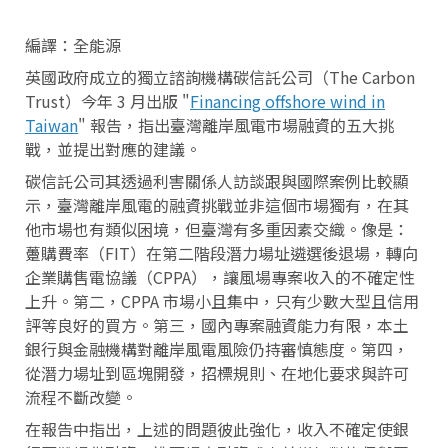
編譯：全能源
英國政府成立的獨立諮詢機構碳信託公司（The Carbon
Trust）今年 3 月出版 "
Financing offshore wind in
Taiwan
" 報告，指出臺灣離岸風電市場融資的五大挑
戰，並提出對應的建議。
碳信託公司其透過利害關係人訪談跟與國際案例比較顯
示，臺灣離岸風電的融資挑戰並非這個市場獨有，在其
他市場也有類似困境，但臺灣有多重因素交織。像是：
躉購費率（FIT）在第二階段潛力場址遴選後退場，轉向
企業購售電協議（CPPA），讓風場專案收入的不確定性
上升。第二，CPPA 市場小且集中，只有少數大型且信用
評等良好的買方。第三，國內專案融資能力有限，本土
銀行與金融機構對離岸風電風險仍持審慎態度。第四，
從潛力場址到區塊開發，招標規則、在地化要求與許可
流程不斷改變。
在報告中指出，上述的問題彼此強化，收入不確定使銀