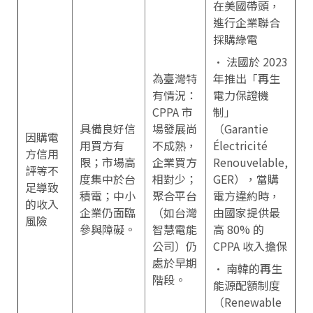
在美國帶頭，
進行企業聯合
採購綠電
• 法國於 2023
為臺灣特
年推出「再生
有情況：
電力保證機
CPPA 市
制」
具備良好信
場發展尚
（Garantie
因購電
用買方有
不成熟，
Électricité
方信用
限；市場高
企業買方
Renouvelable,
評等不
度集中於台
相對少；
GER），當購
足導致
積電；中小
聚合平台
電方違約時，
的收入
企業仍面臨
（如台灣
由國家提供最
風險
參與障礙。
智慧電能
高 80% 的
公司）仍
CPPA 收入擔保
處於早期
• 南韓的再生
階段。
能源配額制度
（Renewable