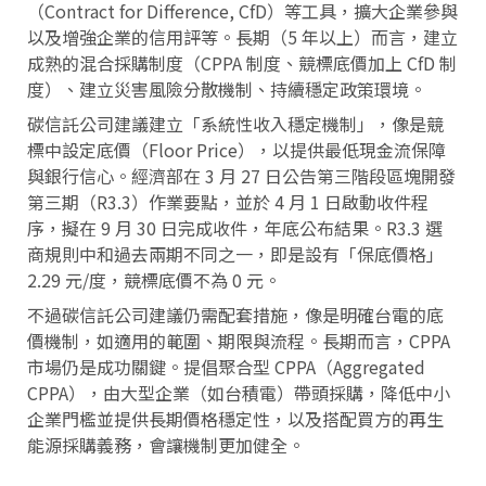
（Contract for Difference, CfD）等工具，擴大企業參與
以及增強企業的信用評等。長期（5 年以上）而言，建立
成熟的混合採購制度（CPPA 制度、競標底價加上 CfD 制
度）、建立災害風險分散機制、持續穩定政策環境。
碳信託公司建議建立「系統性收入穩定機制」，像是競
標中設定底價（Floor Price），以提供最低現金流保障
與銀行信心。經濟部在 3 月 27 日公告第三階段區塊開發
第三期（R3.3）作業要點，並於 4 月 1 日啟動收件程
序，擬在 9 月 30 日完成收件，年底公布結果。R3.3 選
商規則中和過去兩期不同之一，即是設有「保底價格」
2.29 元/度，競標底價不為 0 元。
不過碳信託公司建議仍需配套措施，像是明確台電的底
價機制，如適用的範圍、期限與流程。長期而言，CPPA
市場仍是成功關鍵。提倡聚合型 CPPA（Aggregated
CPPA），由大型企業（如台積電）帶頭採購，降低中小
企業門檻並提供長期價格穩定性，以及搭配買方的再生
能源採購義務，會讓機制更加健全。