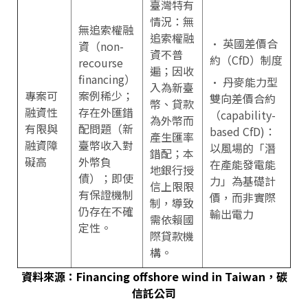
臺灣特有
情況：無
無追索權融
追索權融
• 英國差價合
資（non-
資不普
約（CfD）制度
recourse
遍；因收
financing）
• 丹麥能力型
入為新臺
專案可
案例稀少；
雙向差價合約
幣、貸款
融資性
存在外匯錯
（capability-
為外幣而
有限與
配問題（新
based CfD)：
產生匯率
融資障
臺幣收入對
以風場的「潛
錯配；本
礙高
外幣負
在產能發電能
地銀行授
債）；即使
力」為基礎計
信上限限
有保證機制
價，而非實際
制，導致
仍存在不確
輸出電力
需依賴國
定性。
際貸款機
構。
資料來源：Financing offshore wind in Taiwan，碳
信託公司