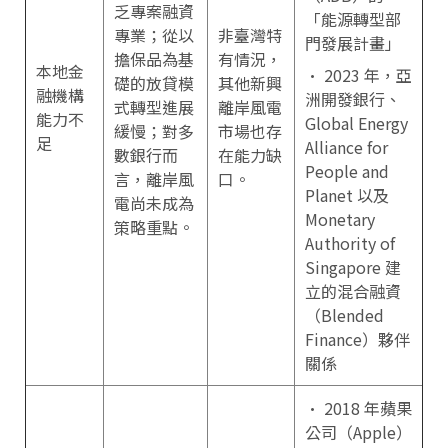
乏專案融資
「能源轉型部
專業；從以
非臺灣特
門發展計畫」
擔保品為基
有情況，
本地金
• 2023 年，亞
礎的放貸模
其他新興
融機構
洲開發銀行、
式轉型進展
離岸風電
能力不
Global Energy
緩慢；對多
市場也存
足
Alliance for
數銀行而
在能力缺
People and
言，離岸風
口。
Planet 以及
電尚未成為
Monetary
策略重點。
Authority of
Singapore 建
立的混合融資
（Blended
Finance）夥伴
關係
• 2018 年蘋果
公司（Apple）