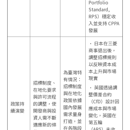
Portfolio
Standard,
RPS）穩定收
入並支持 CPPA
發展
• 日本在三菱
商事退出後，
調整招標規則
以反映資本成
本上升與市場
為臺灣特
現實
有情況：
招標制度、
招標制度
• 英國透過調
在地化要求
與在地化
整價差合約
與許可流程
政策依據
（CfD）設計因
政策持
的調整，使
國內發展
應成本與市場
續演變
開發商與投
需求量身
變化，英國在
資人需不斷
打造，並
第五輪
適應新的條
在各階段
（AR5）未收