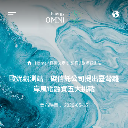
Home
探索文章 & 影音
歐妮觀測站
歐妮觀測站｜碳信託公司提出臺灣離
岸風電融資五大挑戰
發布時間： 2026-05-15