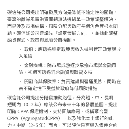
碳信託公司提出明確發展方向是降低不確定性的關鍵。
臺灣的離岸風電融資問題無法透過單一政策調整解決，
而是涉及市場結構、風險分配與政府長期角色等根本問
題。碳信託公司建議先「設定發展方向」，並據此調整
融資模式、政策與風險分攤機制。
• 政府：應透過穩定政策與收入機制管理政策與收
入風險
• 金融機構：隨市場成熟逐步承擔市場與金融風
險，初期可透過混合融資與聯貸支持
• 開發商與保險業：負責建設與營運風險，同時在
高不確定性下受益於政府降低風險措施
碳信託公司提出分階段推動路徑，分為短、中、長期。
短期內（0–2 年）應該公布未來十年的發展藍圖、提出
明確 CPPA 保證機制、支持團購綠電，或稱聚合型
CPPA（AggregatedCPPA），以及強化本土銀行的能
力。中期（2–5 年）而言，可以評估是否導入價差合約