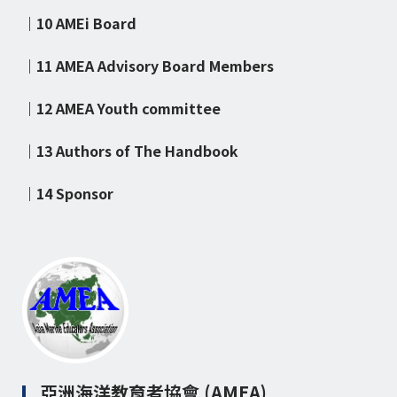
｜10 AMEi Board
｜11 AMEA Advisory Board Members
｜12 AMEA Youth committee
｜13 Authors of The Handbook
｜14 Sponsor
亞洲海洋教育者協會 (AMEA)