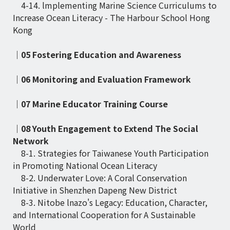
4-14. lmplementing Marine Science Curriculums to
Increase Ocean Literacy - The Harbour School Hong
Kong
｜05 Fostering Education and Awareness
｜06 Monitoring and Evaluation Framework
｜07 Marine Educator Training Course
｜08 Youth Engagement to Extend The Social
Network
8-1. Strategies for Taiwanese Youth Participation
in Promoting National Ocean Literacy
8-2. Underwater Love: A Coral Conservation
Initiative in Shenzhen Dapeng New District
8-3. Nitobe lnazo's Legacy: Education, Character,
and International Cooperation for A Sustainable
World