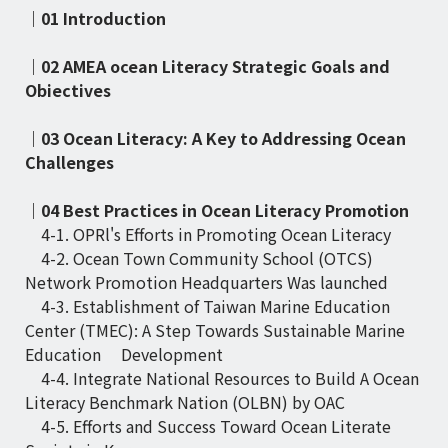
｜01 Introduction
｜02 AMEA ocean Literacy Strategic Goals and
Obiectives
｜03 Ocean Literacy: A Key to Addressing Ocean
Challenges
｜04 Best Practices in Ocean Literacy Promotion
4-1. OPRl's Efforts in Promoting Ocean Literacy
4-2. Ocean Town Community School (OTCS)
Network Promotion Headquarters Was launched
4-3. Establishment of Taiwan Marine Education
Center (TMEC): A Step Towards Sustainable Marine
Education Development
4-4. Integrate National Resources to Build A Ocean
Literacy Benchmark Nation (OLBN) by OAC
4-5. Efforts and Success Toward Ocean Literate