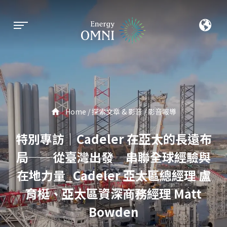
Home
探索文章 & 影音
影音報導
特別專訪｜Cadeler 在亞太的長遠布
局──從臺灣出發 串聯全球經驗與
在地力量_Cadeler 亞太區總經理 盧
育梃、亞太區資深商務經理 Matt
Bowden