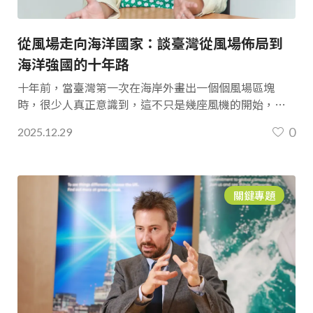
從風場走向海洋國家：談臺灣從風場佈局到
海洋強國的十年路
十年前，當臺灣第一次在海岸外畫出一個個風場區塊
時，很少人真正意識到，這不只是幾座風機的開始，而
是整體社會與海洋關係被重新改寫的起點。 今天，當第
0
2025.12.29
一輪離岸風場陸續併網，產業卻似乎在成本壓力與國際
競爭中顯得搖擺不安。高雄科技大學造船與海洋工程系
教授洪文玲、王治平，這十年一路在學術討論、在現場
側記、在研究計畫中觀察這個產業如何誕生、跌撞、摸
關鍵專題
索與立足。他們談的，已經不只是風電本身，而是：臺
灣到底要成為怎樣的一個海洋國家。