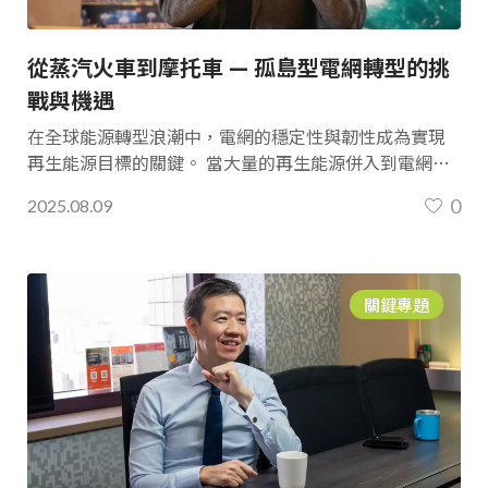
從蒸汽火車到摩托車 — 孤島型電網轉型的挑
戰與機遇
在全球能源轉型浪潮中，電網的穩定性與韌性成為實現
再生能源目標的關鍵。 當大量的再生能源併入到電網，
對於平衡穩定供電與調度的任務中，電網的「慣性
0
2025.08.09
（inertia） 」遂成為關鍵點。
關鍵專題