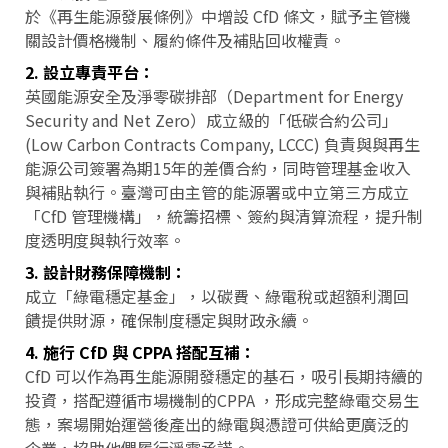
於《再生能源發展條例》中增設 CfD 條文，賦予主管機
關設計價格機制、履約條件及補貼回收權責。
2. 設立專責平台：
英國能源安全及淨零碳排部（Department for Energy
Security and Net Zero）成立級的「低碳合約公司」
(Low Carbon Contracts Company, LCCC) 負責與與再生
能源公司簽署為期15年的差價合約，同時管理基金收入
與補貼執行。臺灣可由主管的能源署或中立第三方成立
「CfD 管理機構」，統籌招標、簽約與清算流程，提升制
度透明度與執行效率。
3. 設計財務保障機制：
成立「綠電穩定基金」，以碳費、綠電稅或超額利潤回
饋提供財源，確保制度穩定與財政永續。
4. 施行 CfD 與 CPPA 搭配互補：
CfD 可以作為再生能源開發穩定的基石，吸引長期持續的
投資，搭配遵循市場機制的CPPA ，形成完整綠電交易生
態，案場開始運營後產出的綠電與憑證可供給更廣泛的
企業，協助他們履行淨零承諾。