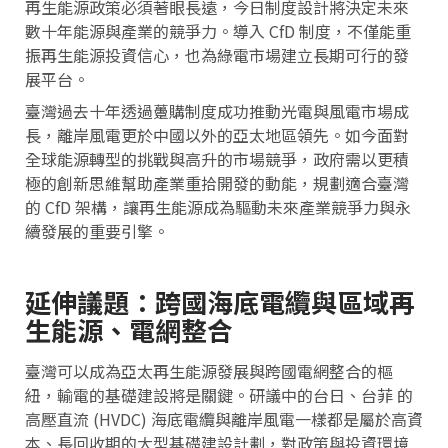
再生能源政策必須著眼長遠，今日制度設計將決定未來
數十年能源與產業的競爭力。導入 CfD 制度，不僅能重
振再生能源投資信心，也為綠電市場建立長期可行的發
展平台。
臺灣過去十年透過躉購制度成功推動光電與風電市場成
長，離岸風電更於中國以外的亞太地區領先。如今面對
全球能源轉型的挑戰與高升的市場競爭，政府需以更積
極的創新思維幫助產業重拾開發的動能，規劃適合臺灣
的 CfD 架構，讓再生能源成為驅動未來產業競爭力與永
續發展的重要引擎。
延伸議題：跨國海底電纜與區域再
生能源、電網整合
臺灣可以成為亞太再生能源發展與跨國電網整合的樞
紐，輸電的基礎建設將是關鍵。研議中的台日、台菲 的
高壓直流 (HVDC) 海底電纜與離岸風電一樣都是屬於高資
本、長回收期的大型基礎建設計劃，對政策與投資環境