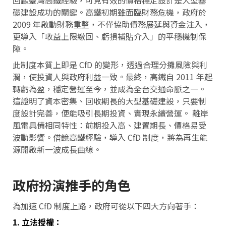
礎建設成功的關鍵。高鐵初期雖面臨財務危機，政府於
2009 年啟動財務重整，不僅協助債務展延與資金注入，
更導入「收益上限繳回、虧損補貼介入」的平穩機制保
障。
此制度本質上即是 CfD 的變形，透過合理分攤風險與利
潤，使投資人與政府利益一致。最終，高鐵自 2011 年起
轉虧為盈，穩定營運至今，並成為全台交通命脈之一。
這證明了資本密集、回收期長的大型基礎建設，只要制
度設計完善，便能吸引長期投資、實現永續營運。 離岸
風電具備相同特性：前期投入高、建置期長、價格易受
波動影響。借鏡高鐵經驗，導入 CfD 制度，將為再生能
源開啟新一波成長曲線。
政府扮演推手的角色
為加速 CfD 制度上路，政府可從以下四大方向著手：
1. 立法授權：