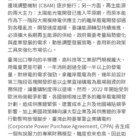
邊境調整機制 (CBAM) 逐步施行；另一方面，再生能源
的兩大主力：太陽能光電開發已進入平原期，而原本能
作為下一階段大規模綠電供應主力的離岸風電開發卻遇
到各種亂流，開發速度趨緩。要讓能源轉型持續推進，
必須擴大長期再生能源的供給，政府需要考量局勢變化
與產業發展的需求，動態調整發展策略，善用新的政策
工具來強化市場信心。
臺灣出口導向的半導體、高科技等工業部門規模龐大，
用電量更是可觀，一年消耗超過全國一半以上的發電
量，對綠電的需求強勁。拿離岸風電為例，幾年前設計
第三階段區塊開發即是以企業直接購電為風場融資的財
務保證，讓躉購制度得以退場。然而，2022 年開始受到
歐洲烏俄戰爭影響，各國競相推出更多的離岸風電開發
計劃，造成供應鏈緊張、建置成本上升及他國補貼競爭
影響，加上美國政策轉向讓大型企業及其供應鏈的淨零
行動暫時放慢腳步，臺灣此時要單靠企業購電約
(Corporate Power Purchase Agreement, CPPA) 去生成
一個有說服力的專案財務模型，難度愈來愈高。因此如